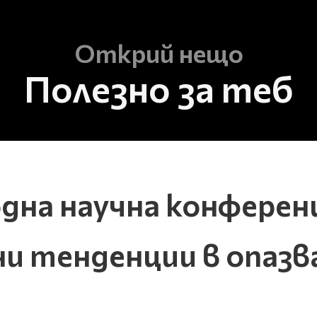
Открий нещо
Полезно за теб
на научна конферен
и тенденции в опазв