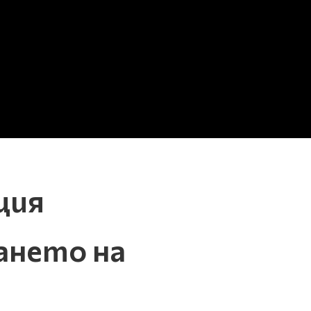
ция
ането на