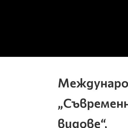
Международ
„Съвременн
видове“,